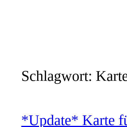
Zum
Inhalt
springen
Schlagwort:
Kart
*Update* Karte f