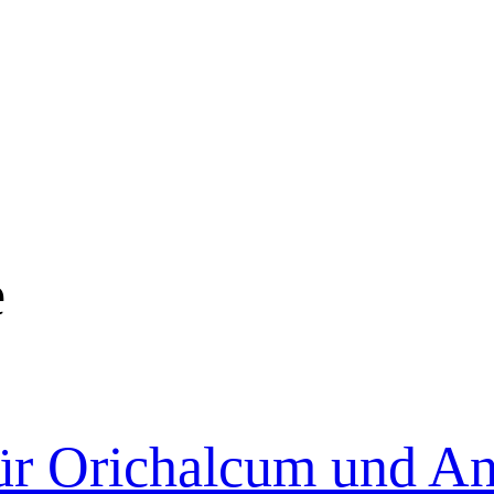
e
ür Orichalcum und A